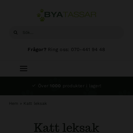
Fortsätt
till
innehållet
Sök
efter:
Frågor?
Ring oss: 070-441 94 48
Toggle
Navigation
Start
Över
1000
produkter i lager!
Sortiment
Hem
»
Katt leksak
Hundsalong
Katt leksak
Om oss