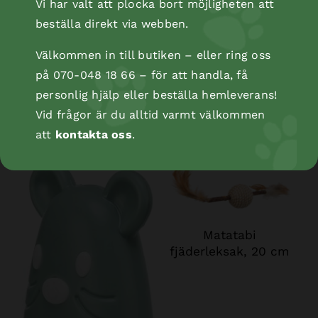
Vi har valt att plocka bort möjligheten att
beställa direkt via webben.
Välkommen in till butiken – eller ring oss
på 070-048 18 66 – för att handla, få
personlig hjälp eller beställa hemleverans!
Klöspelare, 106 cm,
Vid frågor är du alltid varmt välkommen
Klöspelare, 106 cm,
platinagrå
beige
att
kontakta oss
.
Matatabi
fjäderleksak, 20 cm