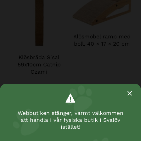
Klösmöbel ramp med
boll, 40 × 17 × 20 cm
Klösbräda Sisal
59x10cm Catnip
Ozami
Webbutiken stänger, varmt välkommen
att handla i vår fysiska butik i Svalöv
istället!