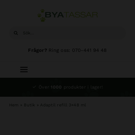
Fortsätt
till
innehållet
Sök
efter:
Frågor?
Ring oss: 070-441 94 48
Toggle
Navigation
Start
Över
1000
produkter i lager!
Sortiment
Hem
»
Butik
»
Adaptil refill 3×48 ml
Hundsalong
Om oss