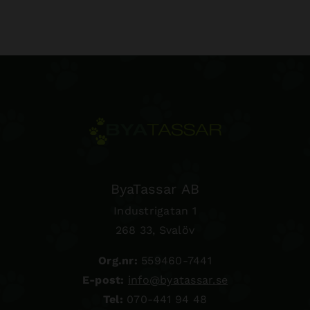
ByaTassar AB
Industrigatan 1
268 33, Svalöv
Org.nr:
559460-7441
E-post:
info@byatassar.se
Tel:
070-441 94 48