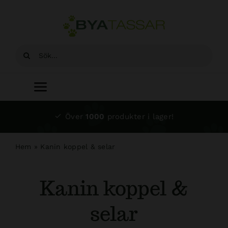
Fortsätt
till
innehållet
Sök
efter:
Toggle
Navigation
Start
Över
1000
produkter i lager!
Sortiment
Hem
»
Kanin koppel & selar
Hundsalong
Kanin koppel &
Om oss
selar
Kundtjänst