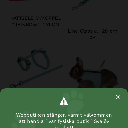
KATTSELE M/KOPPEL
”RAINBOW”, NYLON
Line Classic, 120 cm
XS
Sele+koppel Kanin
Softsele+koppel,
ställbar 25-
dvärgkanin, 25-32
44cm/10mm, 1,25m
Webbutiken stänger, varmt välkommen
cm, 1.20m
att handla i vår fysiska butik i Svalöv
istället!