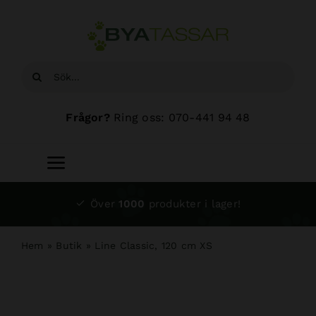
Fortsätt
till
innehållet
Sök
efter:
Frågor?
Ring oss: 070-441 94 48
Toggle
Navigation
Start
Över
1000
produkter i lager!
Sortiment
Hem
»
Butik
»
Line Classic, 120 cm XS
Hundsalong
Om oss