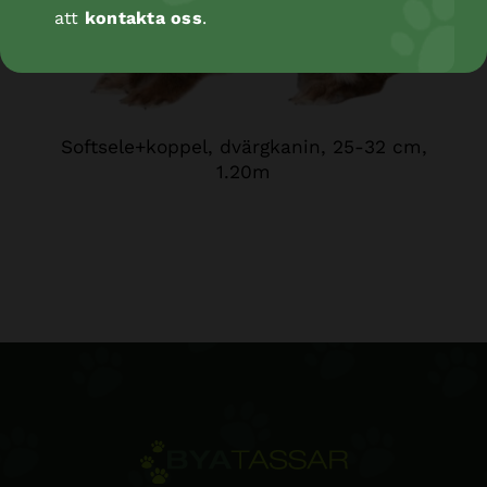
att
kontakta oss
.
Softsele+koppel, dvärgkanin, 25-32 cm,
1.20m