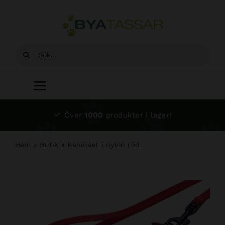
Fortsätt
till
innehållet
Sök
efter:
Toggle
Navigation
Start
Över
1000
produkter i lager!
Sortiment
Hem
»
Butik
»
Kaninset i nylon röd
Hundsalong
Om oss
Kundtjänst