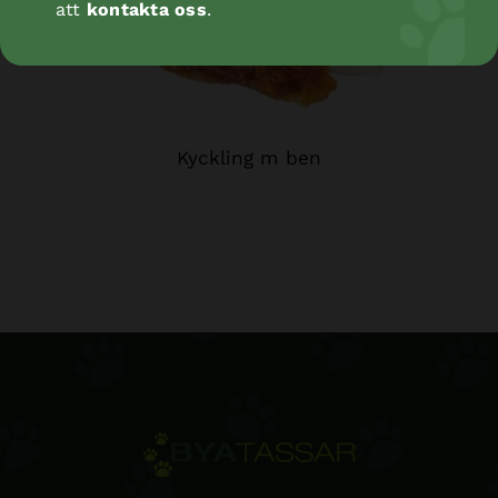
att
kontakta oss
.
Kyckling m ben