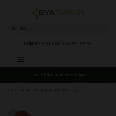
Fortsätt
till
innehållet
Sök
efter:
Frågor?
Ring oss: 070-441 94 48
Toggle
Navigation
Start
Över
1000
produkter i lager!
Sortiment
Hem
»
Butik
»
Anka & kyckling fyllning
Hundsalong
Om oss