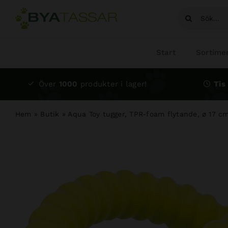
Fortsätt
Sök
till
efter:
innehållet
Start
Sortime
Över
1000
produkter i lager!
Tis 
Hem
»
Butik
»
Aqua Toy tugger, TPR-foam flytande, ø 17 c