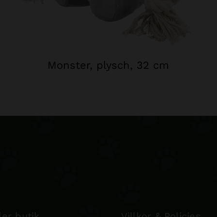
Monster, plysch, 32 cm
er butik
Villkor & Policies