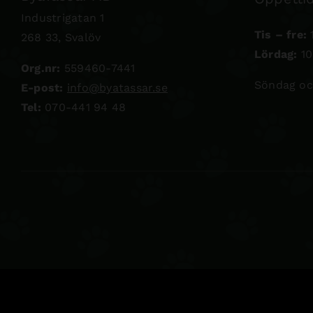
Industrigatan 1
Tis – fre:
1
268 33, Svalöv
Lördag:
10
Org.nr:
559460-7441
Söndag oc
E-post:
info@byatassar.se
Tel:
070-441 94 48