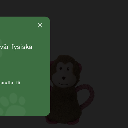
vår fysiska
andla, få