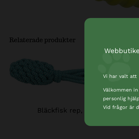
Relaterade produkter
Webbutiken
Vi har valt at
Välkommen in t
personlig hjäl
Vid frågor är
Bläckfisk rep, 35 cm