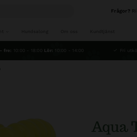
Frågor?
Ri
nt
Hundsalong
Om oss
Kundtjänst
- fre:
10:00 - 18:00
Lör:
10:00 - 14:00
Fri utkö
m
Aqua T