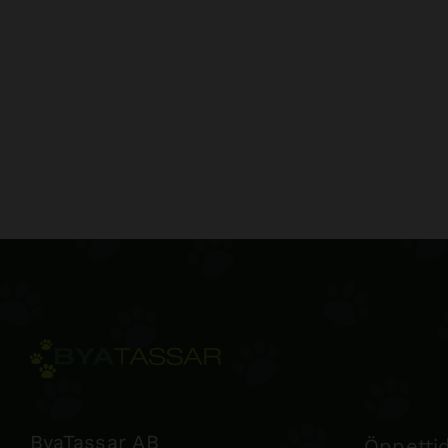
ByaTassar AB
Öppettid