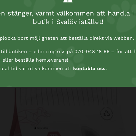
 stänger, varmt välkommen att handla i 
Psst!
Vi är kopplad
butik i Svalöv istället!
rabatt kommer att 
t plocka bort möjligheten att beställa direkt via webben.
ill butiken – eller ring oss på 070-048 18 66 – för att h
p eller beställa hemleverans!
 du alltid varmt välkommen att
kontakta oss
.