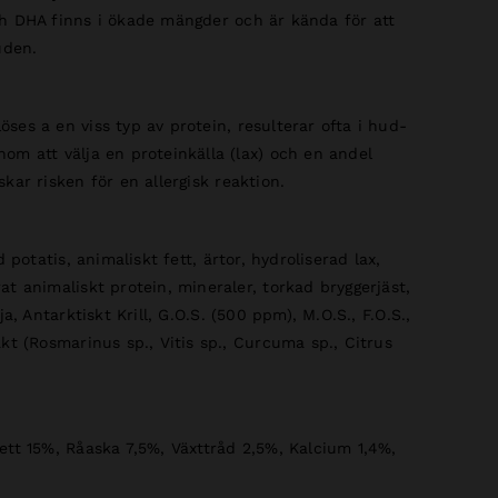
h DHA finns i ökade mängder och är kända för att
uden.
ses a en viss typ av protein, resulterar ofta i hud-
om att välja en proteinkälla (lax) och en andel
kar risken för en allergisk reaktion.
d potatis, animaliskt fett, ärtor, hydroliserad lax,
at animaliskt protein, mineraler, torkad bryggerjäst,
ja, Antarktiskt Krill, G.O.S. (500 ppm), M.O.S., F.O.S.,
kt (Rosmarinus sp., Vitis sp., Curcuma sp., Citrus
ett 15%, Råaska 7,5%, Växttråd 2,5%, Kalcium 1,4%,