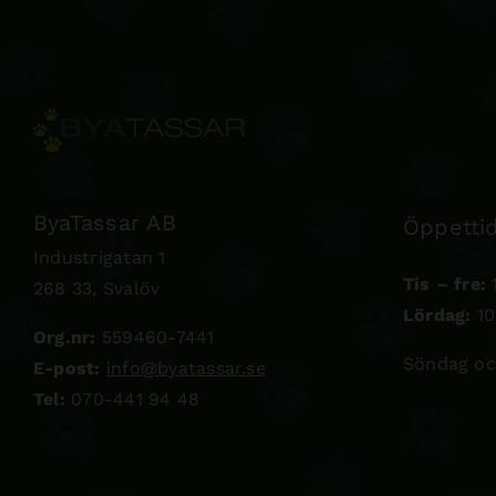
ByaTassar AB
Öppettid
Industrigatan 1
Tis – fre:
1
268 33, Svalöv
Lördag:
10
Org.nr:
559460-7441
Söndag oc
E-post:
info@byatassar.se
Tel:
070-441 94 48