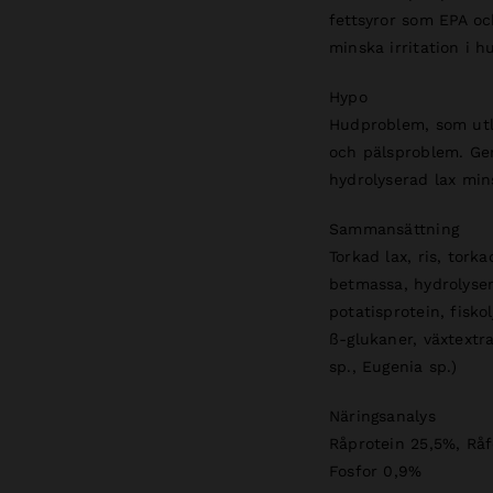
fettsyror som EPA oc
minska irritation i h
Hypo
Hudproblem, som utlö
och pälsproblem. Gen
hydrolyserad lax mins
Sammansättning
Torkad lax, ris, torka
betmassa, hydrolyser
potatisprotein, fiskol
ß-glukaner, växtextra
sp., Eugenia sp.)
Näringsanalys
Råprotein 25,5%, Råf
Fosfor 0,9%