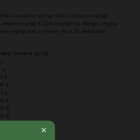
.000, D3-Vitamin (IU/kg) 1.700, E-Vitamin (mg/kg)
, Koppar (mg/kg) 8, Zink (mg/kg) 102, Mangan (mg/kg)
elen (mg/kg) 0,16, L-Tyrusin (%) 0,20, Metabolisk
aglig fodergiva (g/dag)
 g
5 g
80 g
30 g
75 g
65 g
50 g
30 g