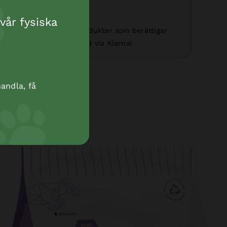
vår fysiska
e till BonusCard. De produkter som berättigar
krediteras er i efterhand via Klarna!
andla, få