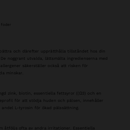
 foder
bättra och därefter upprätthålla tillståndet hos din
De noggrant utvalda, lättsmälta ingredienserna med
allergener säkerställer också att risken för
åda minskar.
d zink, biotin, essentiella fettsyror ((Ω3) och en
profil för att stödja huden och pälsen, innehåller
 andel L-tyrosin för ökad pälssättning.
åtföljs ofta av andra irritationer. Essentiella