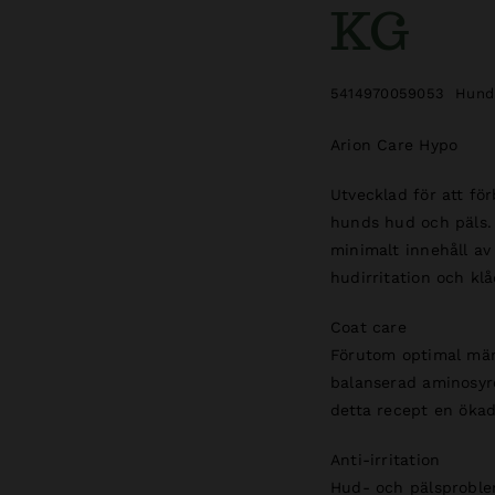
KG
5414970059053
Hund
Arion Care Hypo
Utvecklad för att för
hunds hud och päls. 
minimalt innehåll av 
hudirritation och kl
Coat care
Förutom optimal mäng
balanserad aminosyre
detta recept en ökad
Anti-irritation
Hud- och pälsproblem 