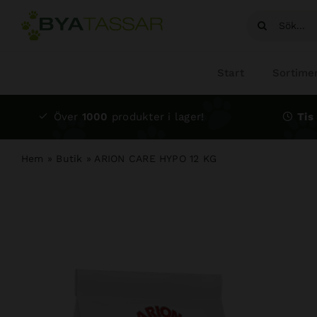
Fortsätt
Sök
till
efter:
innehållet
Start
Sortime
Över
1000
produkter i lager!
Tis 
Hem
»
Butik
»
ARION CARE HYPO 12 KG