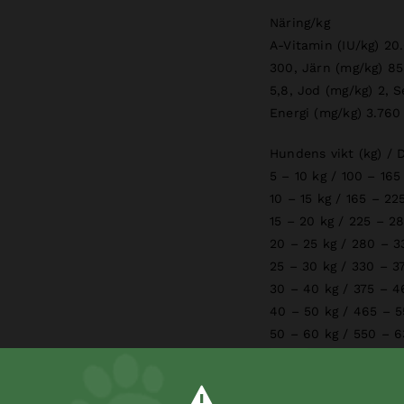
Näring/kg
A-Vitamin (IU/kg) 20
300, Järn (mg/kg) 85
5,8, Jod (mg/kg) 2, S
Energi (mg/kg) 3.760
Hundens vikt (kg) / D
5 – 10 kg / 100 – 165
10 – 15 kg / 165 – 22
15 – 20 kg / 225 – 2
20 – 25 kg / 280 – 3
25 – 30 kg / 330 – 3
30 – 40 kg / 375 – 4
40 – 50 kg / 465 – 5
50 – 60 kg / 550 – 6