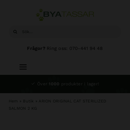
Fortsätt
till
innehållet
Sök
efter:
Frågor?
Ring oss: 070-441 94 48
Toggle
Navigation
Start
Över
1000
produkter i lager!
Sortiment
Hem
»
Butik
»
ARION ORIGINAL CAT STERILIZED
SALMON 2 KG
Hundsalong
Om oss