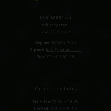
ByaTassar AB
Industrigatan 1
268 33, Svalöv
Org.nr:
559460-7441
E-post:
info@byatassar.se
Tel:
070-441 94 48
Öppettider butik
Tis – fre:
10:00 – 18:00
Lördag:
10:00 – 14:00