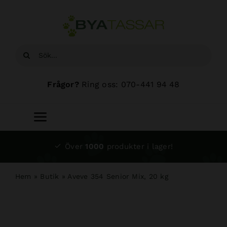
Fortsätt
till
innehållet
Sök
efter:
Frågor?
Ring oss: 070-441 94 48
Toggle
Navigation
Start
Över
1000
produkter i lager!
Sortiment
Hem
»
Butik
»
Aveve 354 Senior Mix, 20 kg
Hundsalong
Om oss