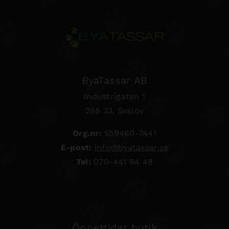
ByaTassar AB
Industrigatan 1
268 33, Svalöv
Org.nr:
559460-7441
E-post:
info@byatassar.se
Tel:
070-441 94 48
Öppettider butik