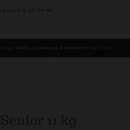
ng oss: 070-441 94 48
rning i
Svalöv, Landskrona & Marieholm
över 700kr
Senior 11 kg