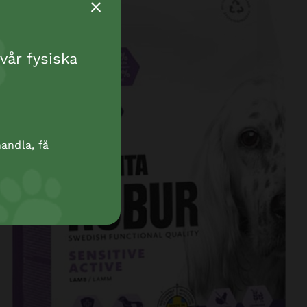
vår fysiska
andla, få