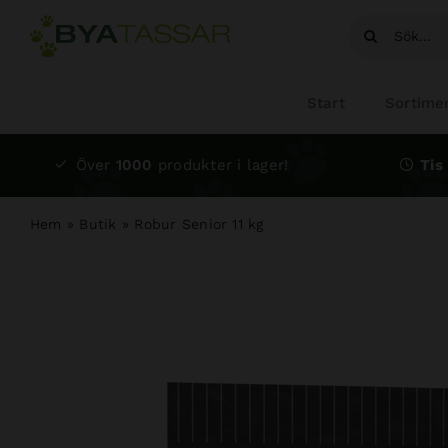
Fortsätt
Sök
till
efter:
innehållet
Start
Sortime
Över
1000
produkter i lager!
Tis 
Hem
»
Butik
»
Robur Senior 11 kg