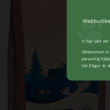
Webbutiken
Vi har valt at
Välkommen in t
personlig hjäl
Vid frågor är