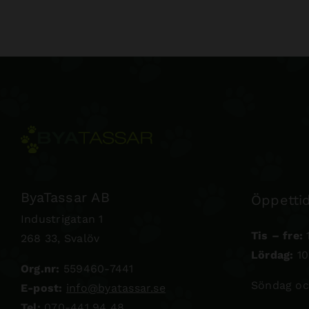
ByaTassar AB
Öppettid
Industrigatan 1
Tis – fre:
1
268 33, Svalöv
Lördag:
10
Org.nr:
559460-7441
Söndag oc
E-post:
info@byatassar.se
Tel:
070-441 94 48