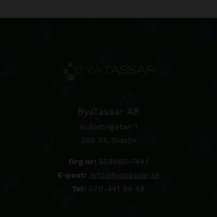
ByaTassar AB
Industrigatan 1
268 33, Svalöv
Org.nr:
559460-7441
E-post:
info@byatassar.se
Tel:
070-441 94 48