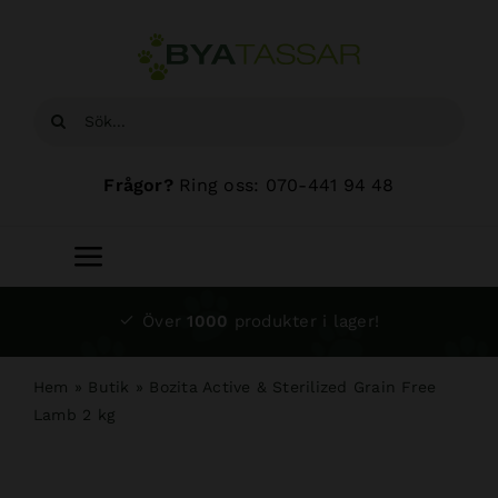
Fortsätt
till
innehållet
Sök
efter:
Frågor?
Ring oss: 070-441 94 48
Toggle
Navigation
Start
Över
1000
produkter i lager!
Sortiment
Hem
»
Butik
»
Bozita Active & Sterilized Grain Free
Lamb 2 kg
Hundsalong
Om oss