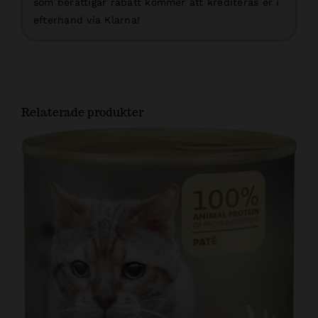
som berättigar rabatt kommer att krediteras er i
efterhand via Klarna!
Relaterade produkter