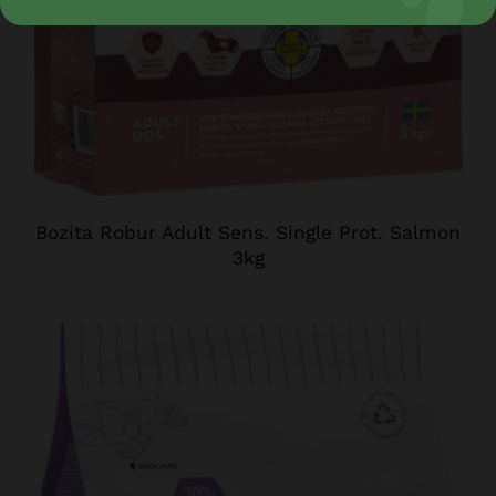
Bozita Robur Adult Sens. Single Prot. Salmon
3kg