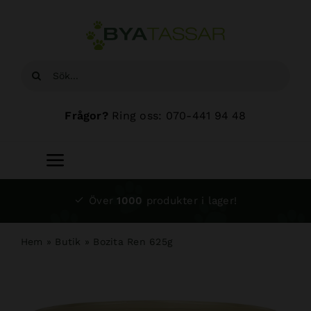
Fortsätt
till
innehållet
Sök
efter:
Frågor?
Ring oss: 070-441 94 48
Toggle
Navigation
Start
Över
1000
produkter i lager!
Sortiment
Hem
»
Butik
»
Bozita Ren 625g
Hundsalong
Om oss