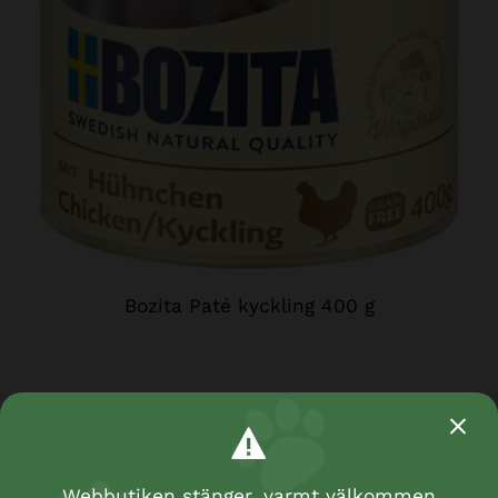
Bozita Paté kyckling 400 g
Webbutiken stänger, varmt välkommen