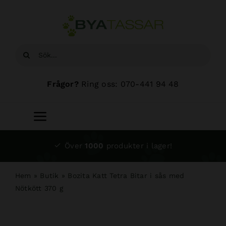
Fortsätt
till
innehållet
Sök
efter:
Frågor?
Ring oss: 070-441 94 48
Toggle
Navigation
Start
Över
1000
produkter i lager!
Sortiment
Hem
»
Butik
»
Bozita Katt Tetra Bitar i sås med
Nötkött 370 g
Hundsalong
Om oss