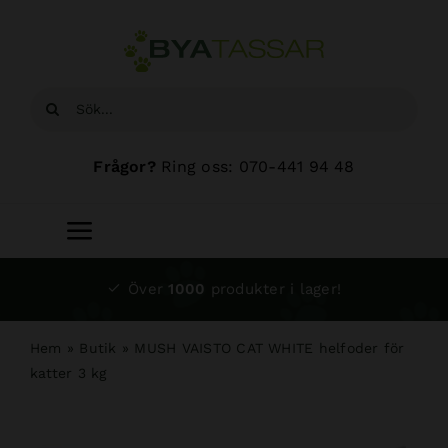
Fortsätt
till
innehållet
Sök
efter:
Frågor?
Ring oss: 070-441 94 48
Toggle
Navigation
Start
Över
1000
produkter i lager!
Sortiment
Hem
»
Butik
»
MUSH VAISTO CAT WHITE helfoder för
katter 3 kg
Hundsalong
Om oss