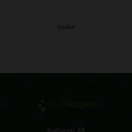
Kopåse
ByaTassar AB