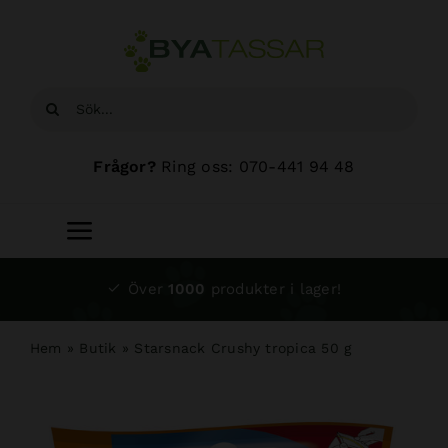
Fortsätt
till
innehållet
Sök
efter:
Frågor?
Ring oss: 070-441 94 48
Toggle
Navigation
Start
Över
1000
produkter i lager!
Sortiment
Hem
»
Butik
»
Starsnack Crushy tropica 50 g
Hundsalong
Om oss