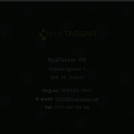
ByaTassar AB
Industrigatan 1
268 33, Svalöv
Org.nr:
559460-7441
E-post:
info@byatassar.se
Tel:
070-441 94 48