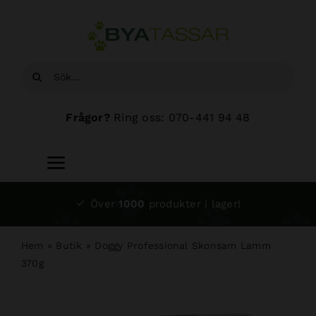
Fortsätt
till
innehållet
Sök
efter:
Frågor?
Ring oss: 070-441 94 48
Toggle
Navigation
Start
Över
1000
produkter i lager!
Sortiment
Hem
»
Butik
»
Doggy Professional Skonsam Lamm
370g
Hundsalong
Om oss