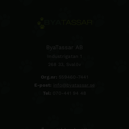
ByaTassar AB
Industrigatan 1
268 33, Svalöv
Org.nr:
559460-7441
E-post:
info@byatassar.se
Tel:
070-441 94 48