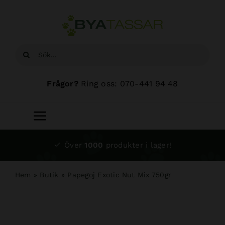
Fortsätt
till
innehållet
Sök
efter:
Frågor?
Ring oss: 070-441 94 48
Toggle
Navigation
Start
Över
1000
produkter i lager!
Sortiment
Hem
»
Butik
»
Papegoj Exotic Nut Mix 750gr
Hundsalong
Om oss