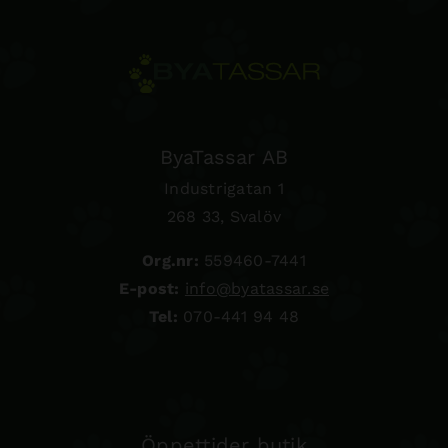
ByaTassar AB
Industrigatan 1
268 33, Svalöv
Org.nr:
559460-7441
E-post:
info@byatassar.se
Tel:
070-441 94 48
Öppettider butik