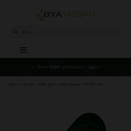
Fortsätt
till
innehållet
Sök
efter:
Toggle
Navigation
Start
Över
1000
produkter i lager!
Sortiment
Hem
»
Butik
»
Fäll grön med tassar 75×75 cm
Hundsalong
Om oss
Kundtjänst