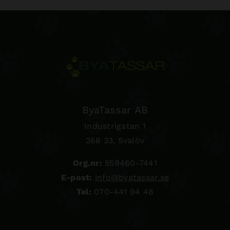
ByaTassar AB
Industrigatan 1
268 33, Svalöv
Org.nr:
559460-7441
E-post:
info@byatassar.se
Tel:
070-441 94 48