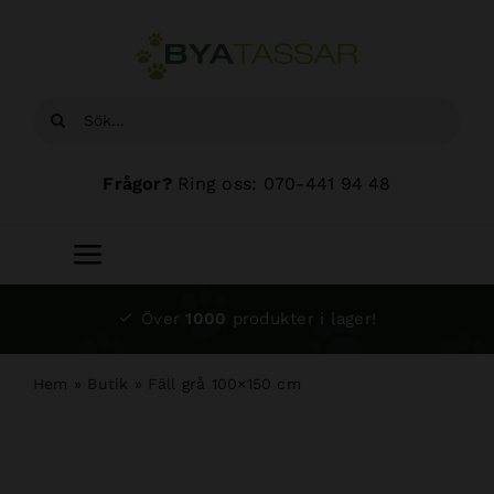
Fortsätt
till
innehållet
Sök
efter:
Frågor?
Ring oss: 070-441 94 48
Toggle
Navigation
Start
Över
1000
produkter i lager!
Sortiment
Hem
»
Butik
»
Fäll grå 100×150 cm
Hundsalong
Om oss