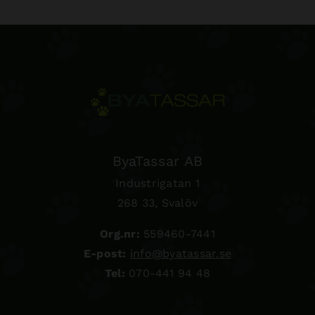
ByaTassar AB
Industrigatan 1
268 33, Svalöv
Org.nr:
559460-7441
E-post:
info@byatassar.se
Tel:
070-441 94 48