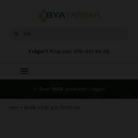
Fortsätt
till
innehållet
Sök
efter:
Frågor?
Ring oss: 070-441 94 48
Toggle
Navigation
Start
Över
1000
produkter i lager!
Sortiment
Hem
»
Butik
»
Fäll grå 75×75 cm
Hundsalong
Om oss