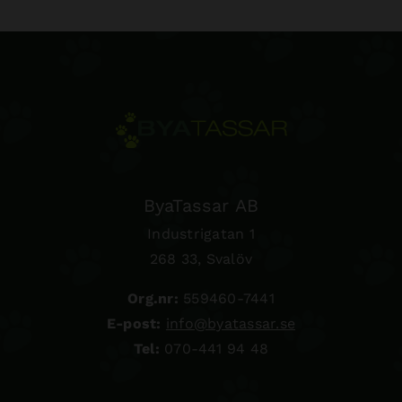
ByaTassar AB
Industrigatan 1
268 33, Svalöv
Org.nr:
559460-7441
E-post:
info@byatassar.se
Tel:
070-441 94 48