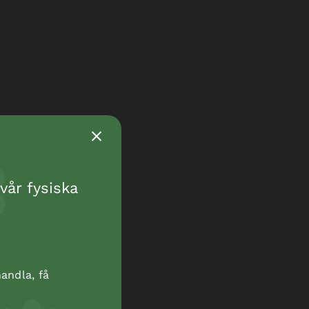
vår fysiska
andla, få