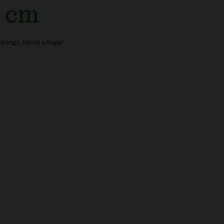
0 cm
övrigt
,
Hund sängar