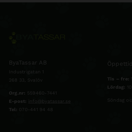
ByaTassar AB
Öppettid
Industrigatan 1
Tis – fre:
1
268 33, Svalöv
Lördag:
10
Org.nr:
559460-7441
Söndag oc
E-post:
info@byatassar.se
Tel:
070-441 94 48