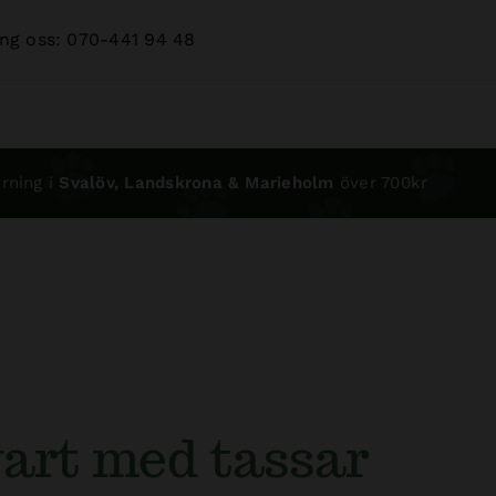
ng oss: 070-441 94 48
rning i
Svalöv, Landskrona & Marieholm
över 700kr
vart med tassar