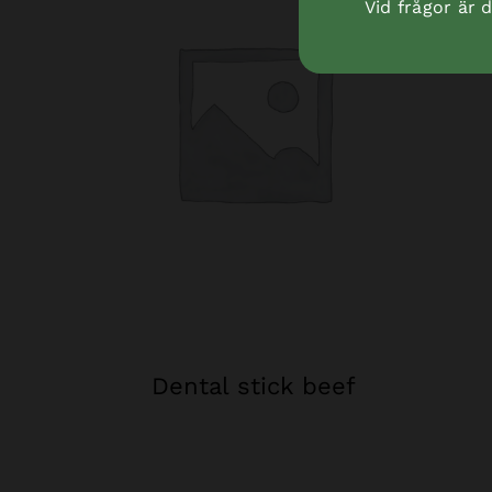
Vid frågor är
Dental stick beef