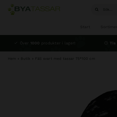
Fortsätt
Sök
till
efter:
innehållet
Start
Sortime
Över
1000
produkter i lager!
Tis 
Hem
»
Butik
»
Fäll svart med tassar 75*100 cm