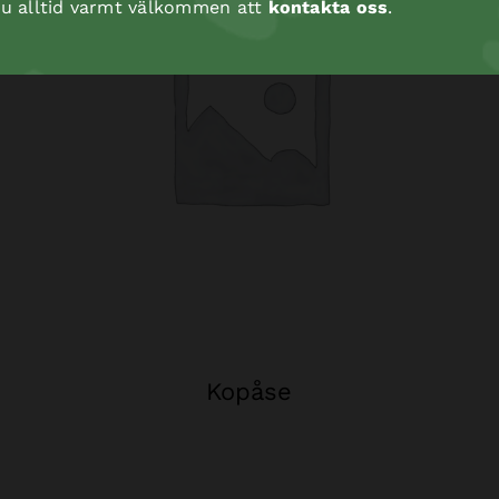
 du alltid varmt välkommen att
kontakta oss
.
Kopåse