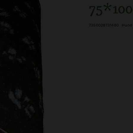
75*10
7350028731480
Hund 