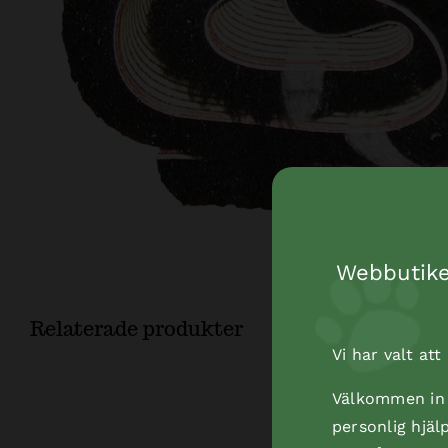
Webbutiken
Relaterade produkter
Vi har valt at
Välkommen in t
personlig hjäl