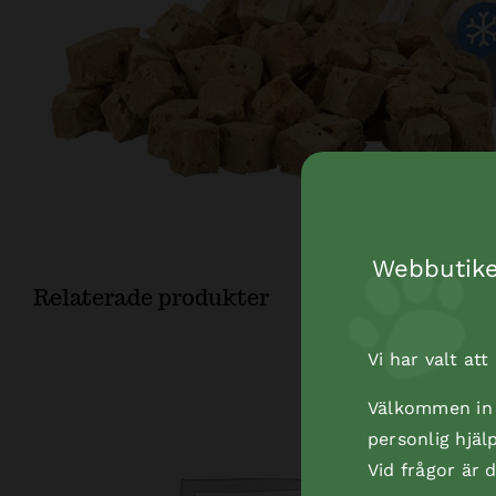
Webbutiken
Relaterade produkter
Vi har valt at
Välkommen in t
personlig hjäl
Vid frågor är