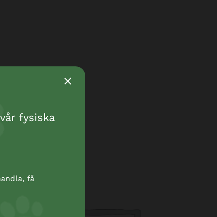
vår fysiska
andla, få