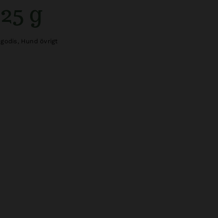
 25 g
godis
,
Hund övrigt