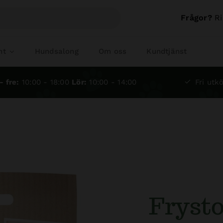
Frågor?
Ri
nt
Hundsalong
Om oss
Kundtjänst
- fre:
10:00 - 18:00
Lör:
10:00 - 14:00
Fri utkö
Fryst