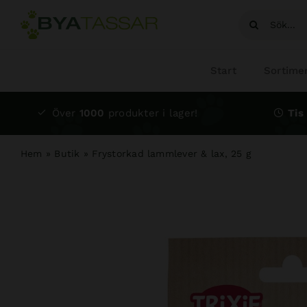
Fortsätt
Sök
till
efter:
innehållet
Start
Sortime
Över
1000
produkter i lager!
Tis 
Hem
»
Butik
»
Frystorkad lammlever & lax, 25 g