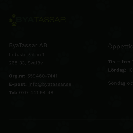
ByaTassar AB
Öppettid
Industrigatan 1
Tis – fre:
1
268 33, Svalöv
Lördag:
10
Org.nr:
559460-7441
Söndag oc
E-post:
info@byatassar.se
Tel:
070-441 94 48