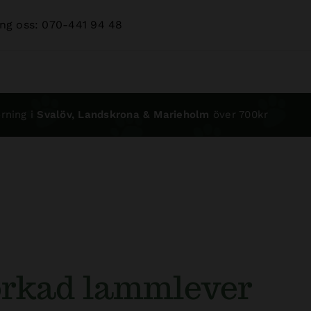
ng oss: 070-441 94 48
rning i
Svalöv, Landskrona & Marieholm
över 700kr
orkad lammlever