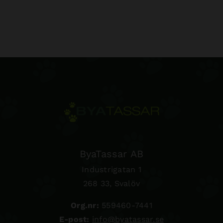
ByaTassar AB
Industrigatan 1
268 33, Svalöv
Org.nr:
559460-7441
E-post:
info@byatassar.se