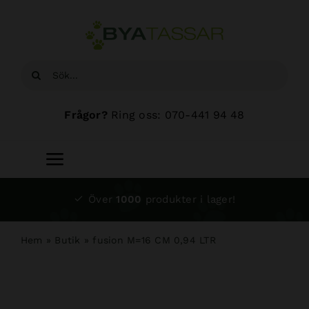
Fortsätt
till
innehållet
Sök
efter:
Frågor?
Ring oss: 070-441 94 48
Toggle
Navigation
Start
Över
1000
produkter i lager!
Sortiment
Hem
»
Butik
»
fusion M=16 CM 0,94 LTR
Hundsalong
Om oss