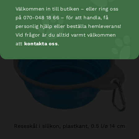
Välkommen in till butiken – eller ring oss
Vattenfontän Duo Stream, vit/blå, 1 L
på 070-048 18 66 – för att handla, få
personlig hjälp eller beställa hemleverans!
Vid frågor är du alltid varmt välkommen
att
kontakta oss
.
Reseskål i silikon, plastkant, 0.5 l/ø 14 cm