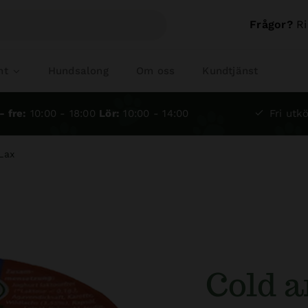
Frågor?
Ri
nt
Hundsalong
Om oss
Kundtjänst
- fre:
10:00 - 18:00
Lör:
10:00 - 14:00
Fri utkö
Lax
Cold 