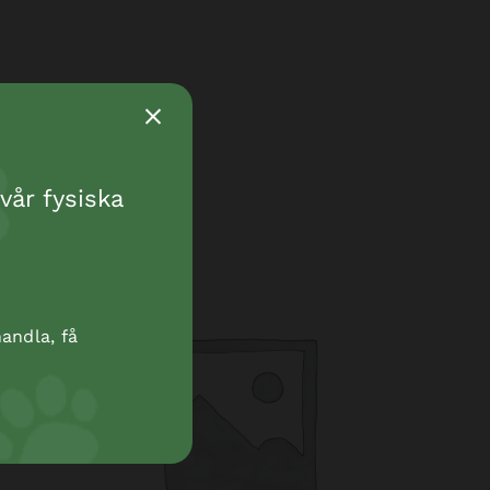
vår fysiska
andla, få