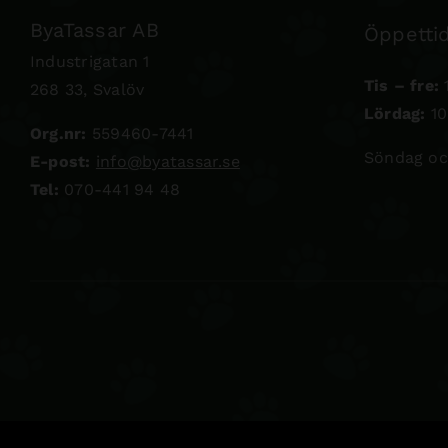
ByaTassar AB
Öppettid
Industrigatan 1
Tis – fre:
1
268 33, Svalöv
Lördag:
10
Org.nr:
559460-7441
Söndag oc
E-post:
info@byatassar.se
Tel:
070-441 94 48