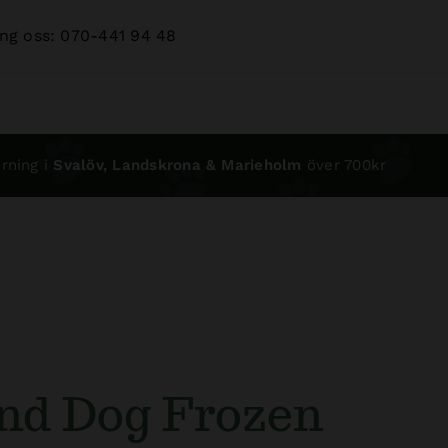
ng oss: 070-441 94 48
rning i
Svalöv, Landskrona & Marieholm
över 700kr
and Dog Frozen