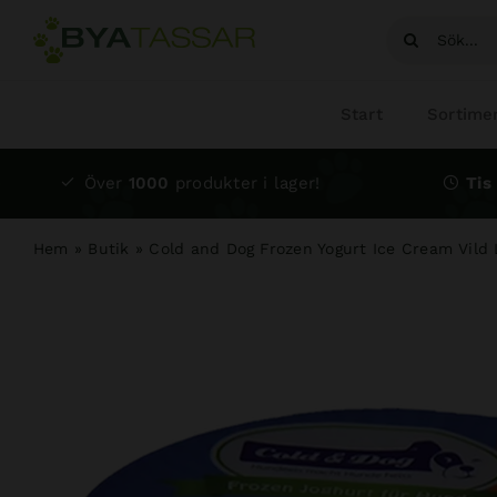
Fortsätt
Sök
till
efter:
innehållet
Start
Sortime
Över
1000
produkter i lager!
Tis 
Hem
»
Butik
»
Cold and Dog Frozen Yogurt Ice Cream Vild 