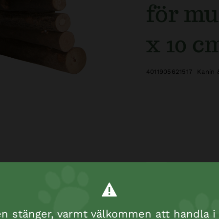
för mu
x 10 c
4011905621517
Kanin 
 stänger, varmt välkommen att handla i 