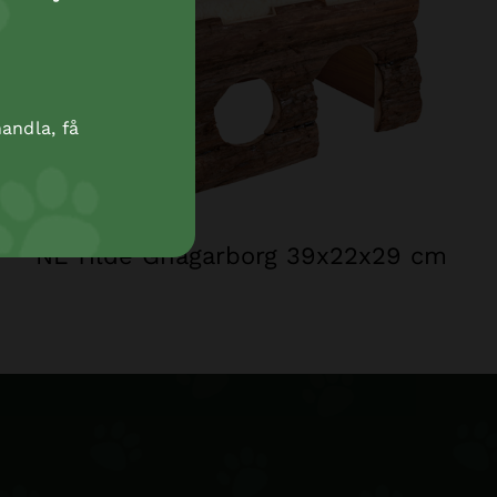
andla, få
NL Tilde Gnagarborg 39x22x29 cm