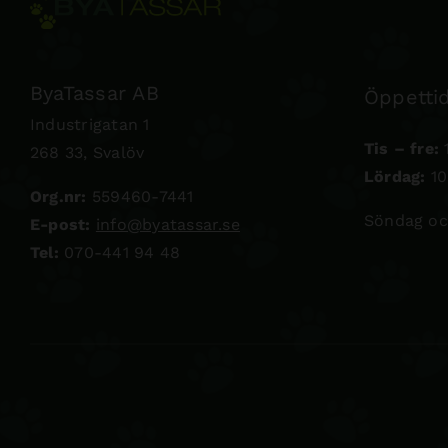
ByaTassar AB
Öppettid
Industrigatan 1
Tis – fre:
1
268 33, Svalöv
Lördag:
10
Org.nr:
559460-7441
Söndag oc
E-post:
info@byatassar.se
Tel:
070-441 94 48