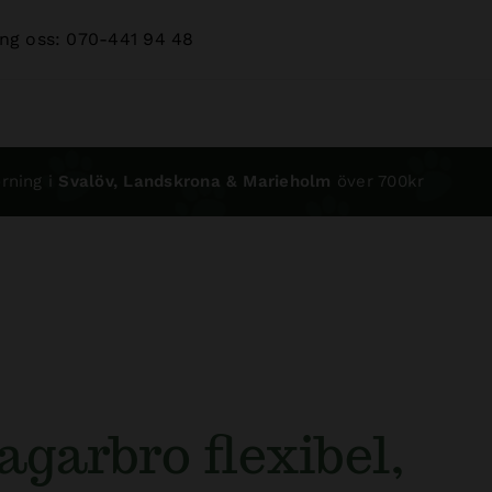
ng oss: 070-441 94 48
rning i
Svalöv, Landskrona & Marieholm
över 700kr
garbro flexibel,