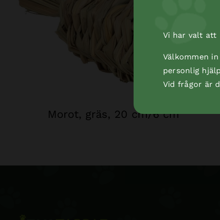
Vi har valt at
Välkommen in t
personlig hjäl
Vid frågor är
Morot, gräs, 20 cm/6 cm