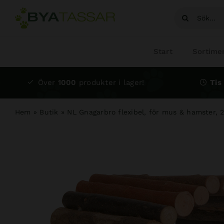
Fortsätt
Sök
till
efter:
innehållet
Start
Sortime
Över
1000
produkter i lager!
Tis 
Hem
»
Butik
»
NL Gnagarbro flexibel, för mus & hamster, 