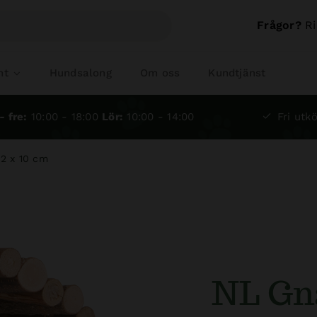
Frågor?
Ri
nt
Hundsalong
Om oss
Kundtjänst
- fre:
10:00 - 18:00
Lör:
10:00 - 14:00
Fri utkö
22 x 10 cm
NL Gna