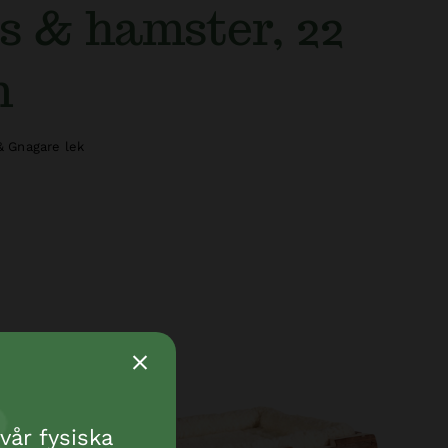
s & hamster, 22
m
& Gnagare lek
vår fysiska