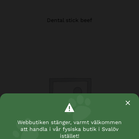
Dental stick beef
Webbutiken stänger, varmt välkommen
att handla i vår fysiska butik i Svalöv
istället!