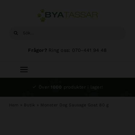
Fortsätt
till
innehållet
Sök
efter:
Frågor?
Ring oss: 070-441 94 48
Toggle
Navigation
Start
Över
1000
produkter i lager!
Sortiment
Hem
»
Butik
»
Monster Dog Sausage Goat 80 g
Hundsalong
Om oss