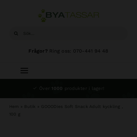
Fortsätt
till
innehållet
Sök
efter:
Frågor?
Ring oss: 070-441 94 48
Toggle
Navigation
Start
Över
1000
produkter i lager!
Sortiment
Hem
»
Butik
»
GOOODies Soft Snack Adult kyckling ,
100 g
Hundsalong
Om oss