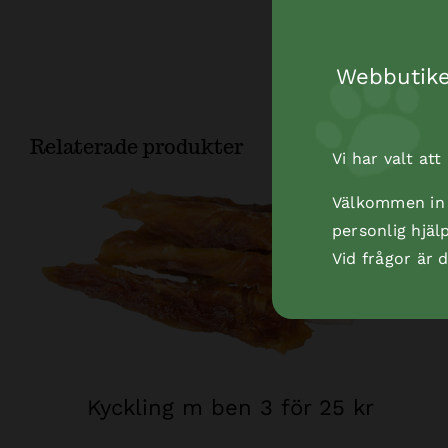
Webbutiken
Relaterade produkter
Vi har valt at
Välkommen in t
personlig hjäl
Vid frågor är
Kyckling m ben 3 för 25 kr