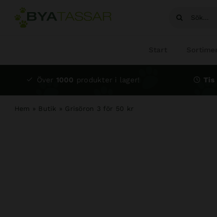
Fortsätt
Sök
till
efter:
innehållet
Start
Sortime
Över
1000
produkter i lager!
Tis 
Hem
»
Butik
»
Grisöron 3 för 50 kr