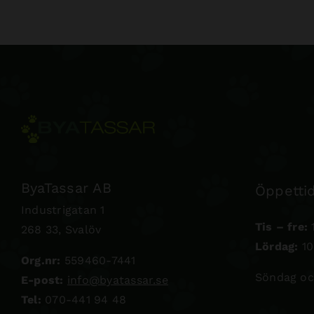
ByaTassar AB
Öppettid
Industrigatan 1
Tis – fre:
1
268 33, Svalöv
Lördag:
10
Org.nr:
559460-7441
Söndag oc
E-post:
info@byatassar.se
Tel:
070-441 94 48