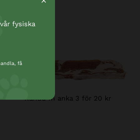
vår fysiska
andla, få
Råhud m anka 3 för 20 kr