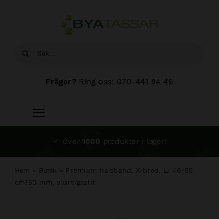
Fortsätt
till
innehållet
Sök
efter:
Frågor?
Ring oss: 070-441 94 48
Toggle
Navigation
Start
Över
1000
produkter i lager!
Sortiment
Hem
»
Butik
»
Premium halsband, X-bred, L: 46-55
cm/50 mm, svart/grafit
Hundsalong
Om oss