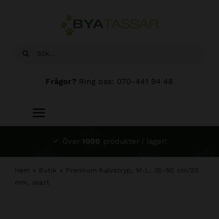
Fortsätt
till
innehållet
Sök
efter:
Frågor?
Ring oss: 070-441 94 48
Toggle
Navigation
Start
Över
1000
produkter i lager!
Sortiment
Hem
»
Butik
»
Premium halvstryp, M-L: 35-50 cm/20
mm, svart
Hundsalong
Om oss