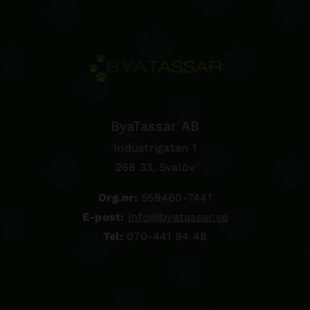
ByaTassar AB
Industrigatan 1
268 33, Svalöv
Org.nr:
559460-7441
E-post:
info@byatassar.se
Tel:
070-441 94 48