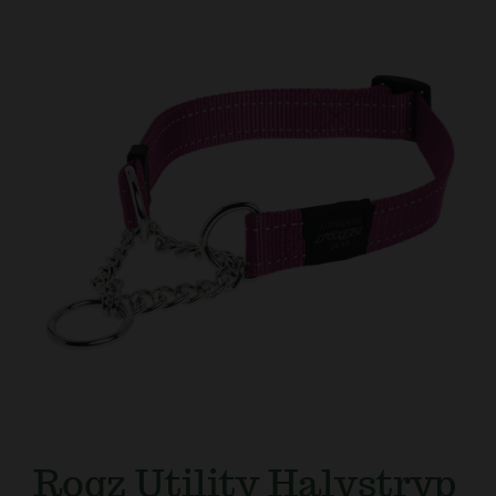
Kundtjänst
Rogz Utility Halvstryp