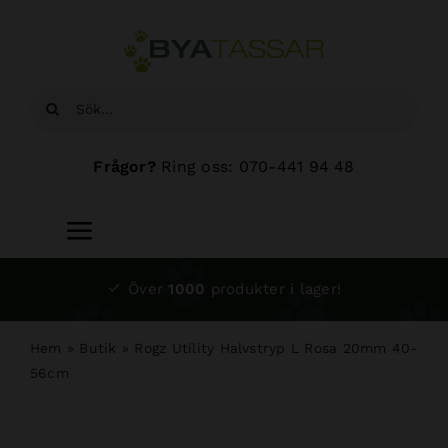
Fortsätt
till
innehållet
Sök
efter:
Frågor?
Ring oss: 070-441 94 48
Toggle
Navigation
Start
Över
1000
produkter i lager!
Sortiment
Hem
»
Butik
»
Rogz Utility Halvstryp L Rosa 20mm 40-
56cm
Hundsalong
Om oss