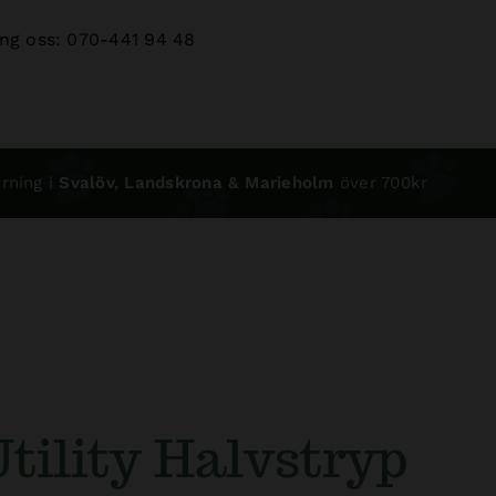
ng oss: 070-441 94 48
rning i
Svalöv, Landskrona & Marieholm
över 700kr
tility Halvstryp