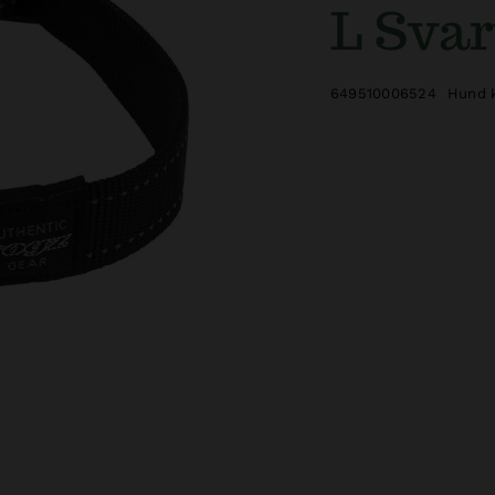
L Sva
649510006524
Hund k