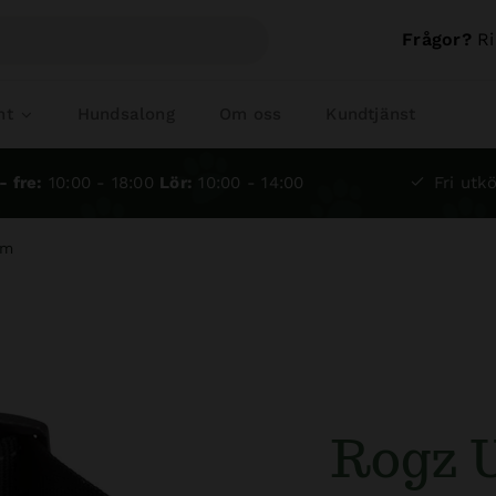
Frågor?
Ri
nt
Hundsalong
Om oss
Kundtjänst
- fre:
10:00 - 18:00
Lör:
10:00 - 14:00
Fri utkö
cm
Rogz U