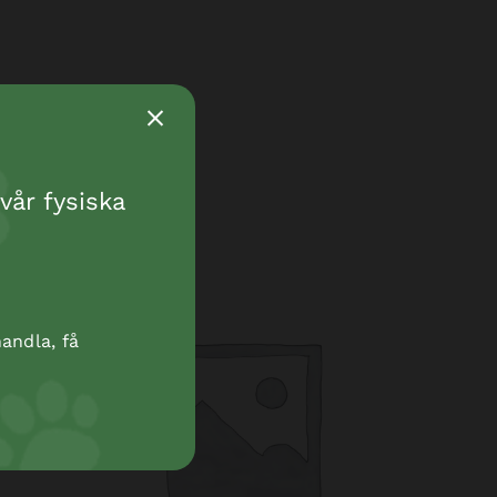
vår fysiska
andla, få