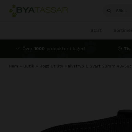
Fortsätt
Sök
till
efter:
innehållet
Start
Sortime
Över
1000
produkter i lager!
Tis 
Hem
»
Butik
»
Rogz Utility Halvstryp L Svart 20mm 40-56