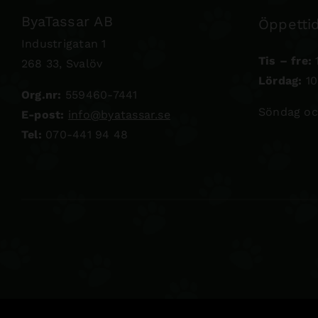
ByaTassar AB
Öppettid
Industrigatan 1
Tis – fre:
1
268 33, Svalöv
Lördag:
10
Org.nr:
559460-7441
Söndag oc
E-post:
info@byatassar.se
Tel:
070-441 94 48