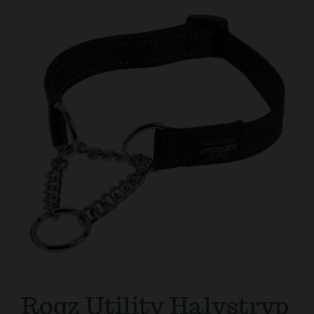
Kundtjänst
Rogz Utility Halvstryp