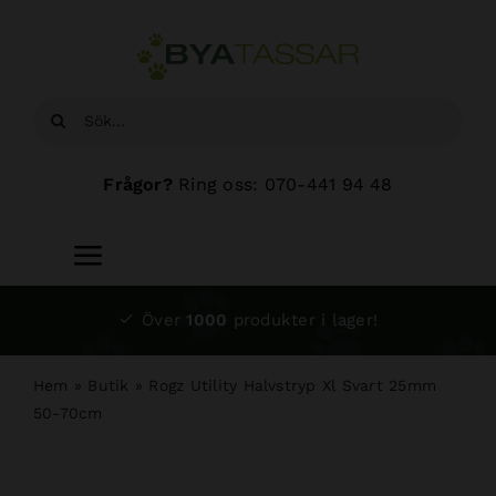
Fortsätt
till
innehållet
Sök
efter:
Frågor?
Ring oss: 070-441 94 48
Toggle
Navigation
Start
Över
1000
produkter i lager!
Sortiment
Hem
»
Butik
»
Rogz Utility Halvstryp Xl Svart 25mm
50-70cm
Hundsalong
Om oss