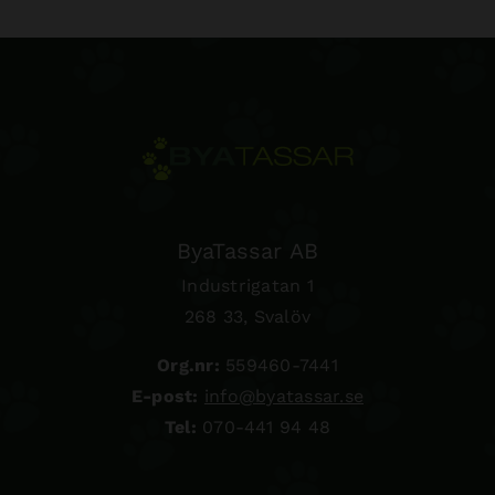
ByaTassar AB
Industrigatan 1
268 33, Svalöv
Org.nr:
559460-7441
E-post:
info@byatassar.se
Tel:
070-441 94 48