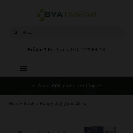
Fortsätt
till
innehållet
Sök
efter:
Frågor?
Ring oss: 070-441 94 48
Toggle
Navigation
Start
Över
1000
produkter i lager!
Sortiment
Hem
»
Butik
»
Happy dog godis 29 kr
Hundsalong
Om oss