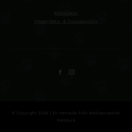
Köpvillkor
Integritets- & Cookiepolicy
© Copyright 2026 | En hemsida från
Mediapropeller
Webbyrå