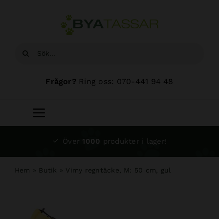
Fortsätt
till
innehållet
Sök
efter:
Frågor?
Ring oss: 070-441 94 48
Toggle
Navigation
Start
Över
1000
produkter i lager!
Sortiment
Hem
»
Butik
»
Vimy regntäcke, M: 50 cm, gul
Hundsalong
Om oss