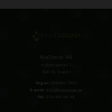
ByaTassar AB
Industrigatan 1
268 33, Svalöv
Org.nr:
559460-7441
E-post:
info@byatassar.se
Tel:
070-441 94 48