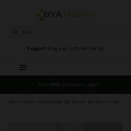
Fortsätt
till
innehållet
Sök
efter:
Frågor?
Ring oss: 070-441 94 48
Toggle
Navigation
Start
Över
1000
produkter i lager!
Sortiment
Hem
»
Butik
»
hundtäcke, XS: 30 cm: 28-46 cm, röd
Hundsalong
Om oss