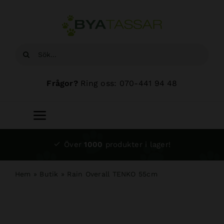
Fortsätt
till
innehållet
Sök
efter:
Frågor?
Ring oss: 070-441 94 48
Toggle
Navigation
Start
Över
1000
produkter i lager!
Sortiment
Hem
»
Butik
»
Rain Overall TENKO 55cm
Hundsalong
Om oss