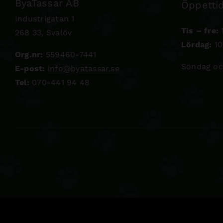
ByaTassar AB
Öppettid
Industrigatan 1
Tis – fre:
1
268 33, Svalöv
Lördag:
10
Org.nr:
559460-7441
Söndag oc
E-post:
info@byatassar.se
Tel:
070-441 94 48