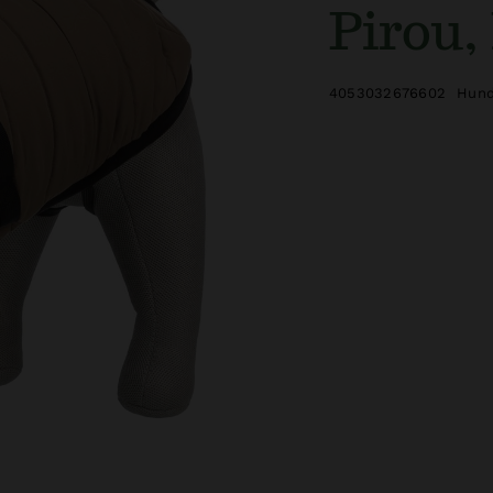
Pirou,
4053032676602
Hund