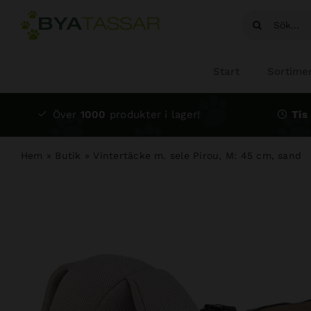
Fortsätt
Sök
till
efter:
innehållet
Start
Sortime
Över
1000
produkter i lager!
Tis 
Hem
»
Butik
»
Vintertäcke m. sele Pirou, M: 45 cm, sand