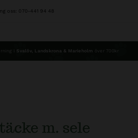
ng oss: 070-441 94 48
rning i
Svalöv, Landskrona & Marieholm
över 700kr
täcke m. sele