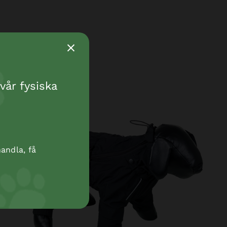
vår fysiska
andla, få