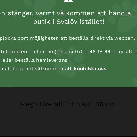
 stänger, varmt välkommen att handla i 
butik i Svalöv istället!
t plocka bort möjligheten att beställa direkt via webben.
ill butiken – eller ring oss på 070-048 18 66 – för att h
p eller beställa hemleverans!
 du alltid varmt välkommen att
kontakta oss
.
Regn Overall ”TENKO” 36 cm