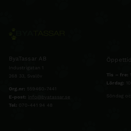
ByaTassar AB
Öppettid
Industrigatan 1
Tis – fre:
1
268 33, Svalöv
Lördag:
10
Org.nr:
559460-7441
Söndag oc
E-post:
info@byatassar.se
Tel:
070-441 94 48