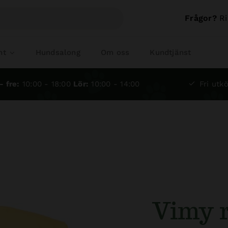
Frågor?
Ri
nt
Hundsalong
Om oss
Kundtjänst
- fre:
10:00 - 18:00
Lör:
10:00 - 14:00
Fri utkö
Vimy r