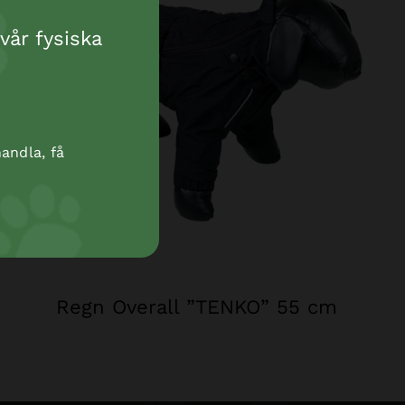
vår fysiska
andla, få
Regn Overall ”TENKO” 55 cm