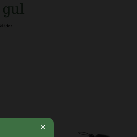
 gul
kläder