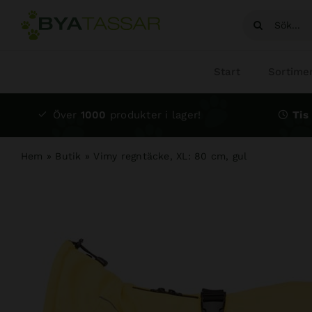
Fortsätt
Sök
till
efter:
innehållet
Start
Sortime
Över
1000
produkter i lager!
Tis 
Hem
»
Butik
»
Vimy regntäcke, XL: 80 cm, gul