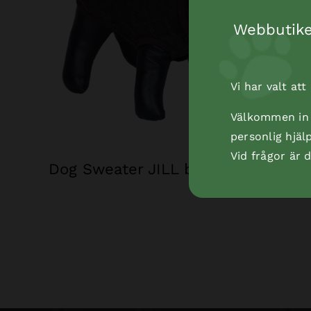
Webbutiken
Vi har valt at
Välkommen in t
personlig hjäl
Vid frågor är
Dog Sweater JILL brun 32 cm