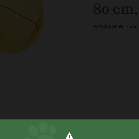
80 cm,
4011905679792
Hund 