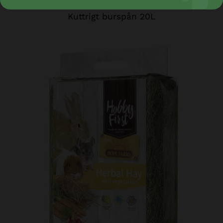
Kuttrigt burspån 20L