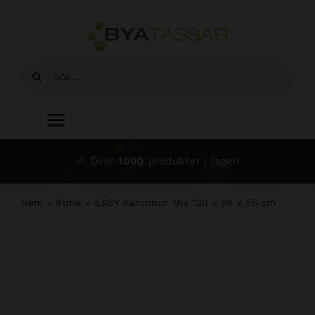
Fortsätt
till
innehållet
Sök
efter:
Toggle
Navigation
Start
Över
1000
produkter i lager!
Sortiment
Hem
»
Butik
»
EASY Kaninbur Mix 120 x 59 x 55 cm
Hundsalong
Om oss
Kundtjänst