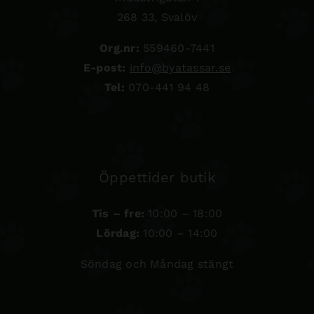
268 33, Svalöv
Org.nr:
559460-7441
E-post:
info@byatassar.se
Tel:
070-441 94 48
Öppettider butik
Tis – fre:
10:00 – 18:00
Lördag:
10:00 – 14:00
Söndag och Måndag stängt