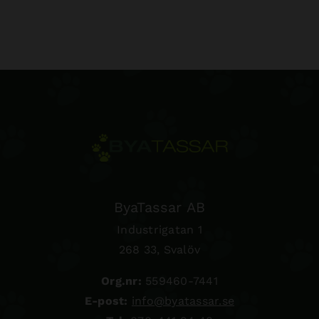
ByaTassar AB
Industrigatan 1
268 33, Svalöv
Org.nr:
559460-7441
E-post:
info@byatassar.se