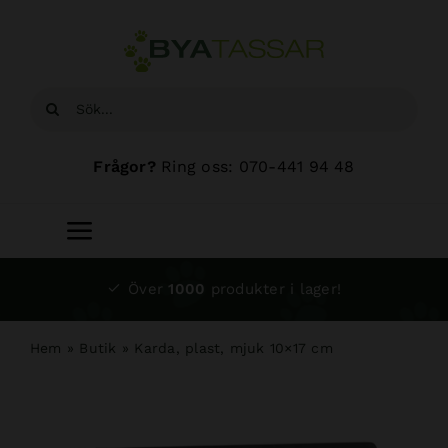
Fortsätt
till
innehållet
Sök
efter:
Frågor?
Ring oss: 070-441 94 48
Toggle
Navigation
Start
Över
1000
produkter i lager!
Sortiment
Hem
»
Butik
»
Karda, plast, mjuk 10×17 cm
Hundsalong
Om oss