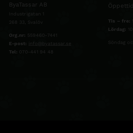
ByaTassar AB
Öppettid
Industrigatan 1
Tis – fre:
1
268 33, Svalöv
Lördag:
10
Org.nr:
559460-7441
Söndag oc
E-post:
info@byatassar.se
Tel:
070-441 94 48