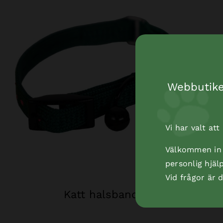
Webbutiken
Vi har valt at
Välkommen in t
personlig hjäl
Vid frågor är
Katt halsband grön