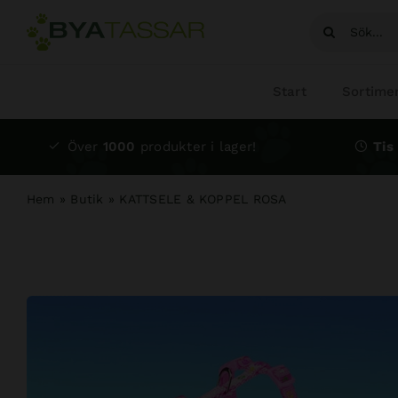
Fortsätt
Sök
till
efter:
innehållet
Start
Sortime
Över
1000
produkter i lager!
Tis 
Hem
»
Butik
»
KATTSELE & KOPPEL ROSA