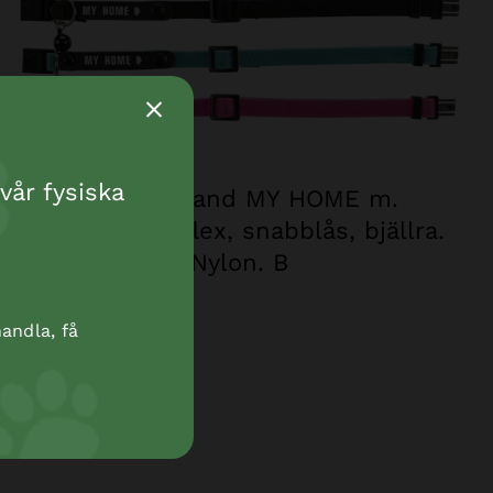
vår fysiska
Katthalsband MY HOME m.
adressflik reflex, snabblås, bjällra.
Nylon. B
andla, få