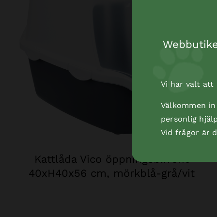
Webbutiken
Vi har valt at
Välkommen in t
personlig hjäl
Vid frågor är
Kattlåda Vico öppningsb.front
40xH40x56 cm, mörkblå-grå/vit