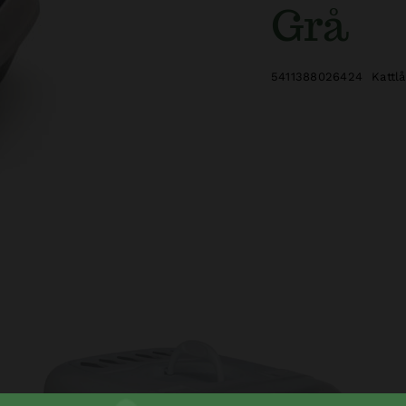
Grå
5411388026424
Kattl