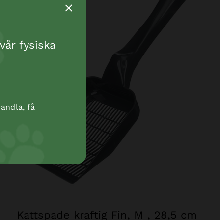
vår fysiska
andla, få
Kattspade kraftig Fin, M , 28,5 cm