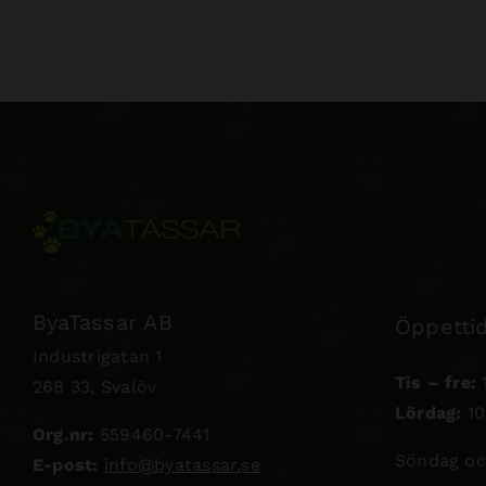
ByaTassar AB
Öppettid
Industrigatan 1
Tis – fre:
1
268 33, Svalöv
Lördag:
10
Org.nr:
559460-7441
Söndag oc
E-post:
info@byatassar.se