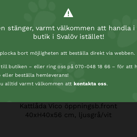
 stänger, varmt välkommen att handla i 
butik i Svalöv istället!
t plocka bort möjligheten att beställa direkt via webben.
ill butiken – eller ring oss på 070-048 18 66 – för att h
p eller beställa hemleverans!
 du alltid varmt välkommen att
kontakta oss
.
Kattlåda Vico öppningsb.front
40xH40x56 cm, ljusgrå/vit