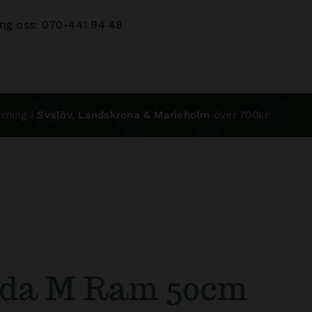
ng oss: 070-441 94 48
rning i
Svalöv, Landskrona & Marieholm
över 700kr
åda M Ram 50cm