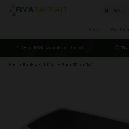
Fortsätt
Sök
till
efter:
innehållet
Start
Sortime
Över
1000
produkter i lager!
Tis 
Hem
»
Butik
»
Kattlåda M Ram 50cm Grå