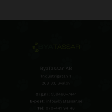
ByaTassar AB
Industrigatan 1
268 33, Svalöv
Org.nr:
559460-7441
E-post:
info@byatassar.se
Tel:
070-441 94 48