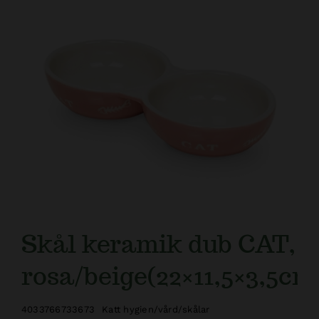
Kundtjänst
Skål keramik dub CAT,
rosa/beige(22×11,5×3,5cm
4033766733673
Katt hygien/vård/skålar