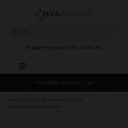
Fortsätt
till
innehållet
Sök
efter:
Frågor?
Ring oss: 070-441 94 48
Toggle
Navigation
Start
Över
1000
produkter i lager!
Sortiment
Hem
»
Butik
»
Skål keramik dub CAT,
rosa/beige(22×11,5×3,5cm)
Hundsalong
Om oss