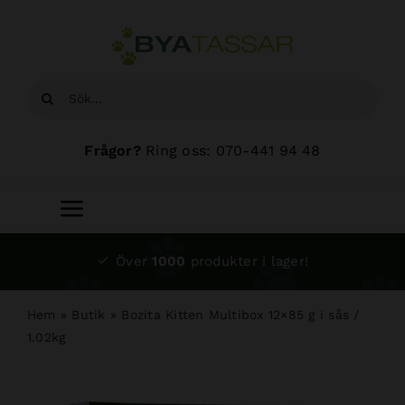
Fortsätt
till
innehållet
Sök
efter:
Frågor?
Ring oss: 070-441 94 48
Toggle
Navigation
Start
Över
1000
produkter i lager!
Sortiment
Hem
»
Butik
»
Bozita Kitten Multibox 12×85 g i sås /
1.02kg
Hundsalong
Om oss