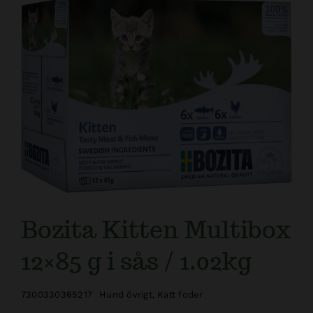
Kundtjänst
Bozita Kitten Multibox
12×85 g i sås / 1.02kg
7300330365217
Hund övrigt
,
Katt foder