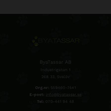
ByaTassar AB
Industrigatan 1
268 33, Svalöv
Org.nr:
559460-7441
E-post:
info@byatassar.se
Tel:
070-441 94 48