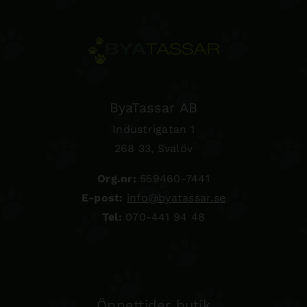
ByaTassar AB
Industrigatan 1
268 33, Svalöv
Org.nr:
559460-7441
E-post:
info@byatassar.se
Tel:
070-441 94 48
Öppettider butik