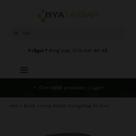
Fortsätt
till
innehållet
Sök
efter:
Frågor?
Ring oss: 070-441 94 48
Toggle
Navigation
Start
Över
1000
produkter i lager!
Sortiment
Hem
»
Butik
»
Kong Kibble Storagebag 30.5cm
Hundsalong
Om oss