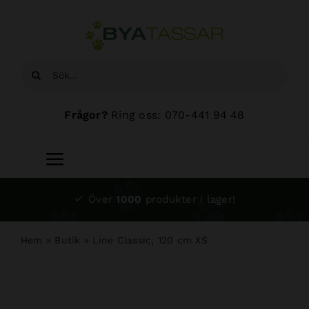
Fortsätt
till
innehållet
Sök
efter:
Frågor?
Ring oss: 070-441 94 48
Toggle
Navigation
Start
Över
1000
produkter i lager!
Sortiment
Hem
»
Butik
»
Line Classic, 120 cm XS
Hundsalong
Om oss