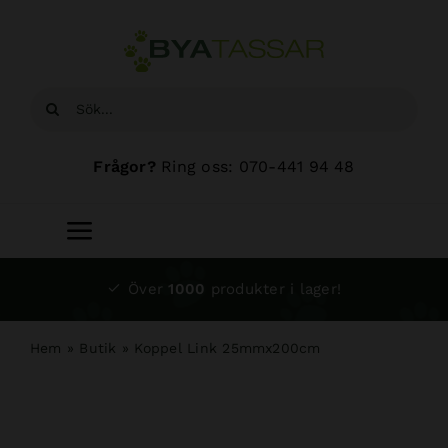
Fortsätt
till
innehållet
Sök
efter:
Frågor?
Ring oss: 070-441 94 48
Toggle
Navigation
Start
Över
1000
produkter i lager!
Sortiment
Hem
»
Butik
»
Koppel Link 25mmx200cm
Hundsalong
Om oss