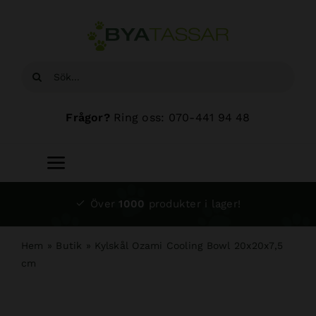
Fortsätt
till
innehållet
Sök
efter:
Frågor?
Ring oss: 070-441 94 48
Toggle
Navigation
Start
Över
1000
produkter i lager!
Sortiment
Hem
»
Butik
»
Kylskål Ozami Cooling Bowl 20x20x7,5
cm
Hundsalong
Om oss