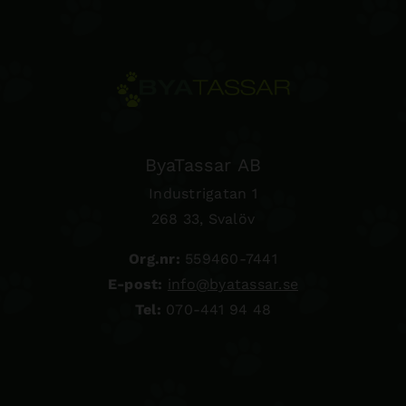
ByaTassar AB
Industrigatan 1
268 33, Svalöv
Org.nr:
559460-7441
E-post:
info@byatassar.se
Tel:
070-441 94 48